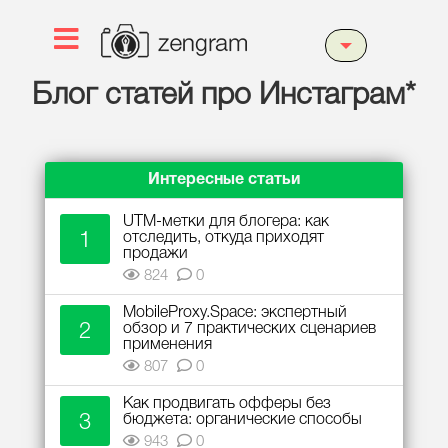
Блог статей про Инстаграм*
Интересные статьи
UTM-метки для блогера: как
1
отследить, откуда приходят
продажи
824
0
MobileProxy.Space: экспертный
2
обзор и 7 практических сценариев
применения
807
0
Как продвигать офферы без
3
бюджета: органические способы
943
0