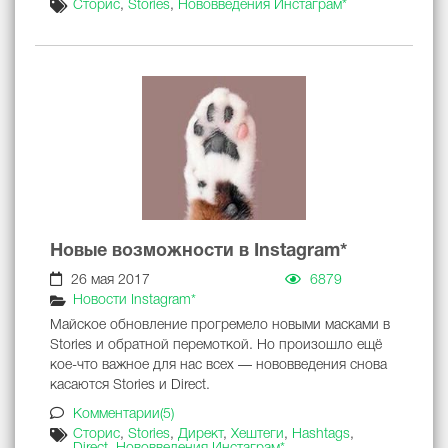
Сторис
,
Stories
,
Нововведения Инстаграм*
Новые возможности в Instagram*
26 мая 2017
6879
Новости Instagram*
Майское обновление прогремело новыми масками в
Stories и обратной перемоткой. Но произошло ещё
кое-что важное для нас всех — нововведения снова
касаются Stories и Direct.
Комментарии(5)
Сторис
,
Stories
,
Директ
,
Хештеги
,
Hashtags
,