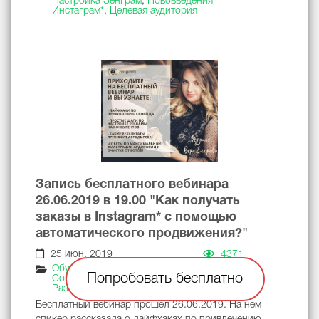
Настройка Зенграм
,
Нововведения
Инстаграм*
,
Целевая аудитория
Запись бесплатного вебинара
26.06.2019 в 19.00 "Как получать
заказы в Instagram* с помощью
автоматического продвижения?"
25 июн. 2019
4371
Обучение
,
Бизнес
,
Новости Zengram
,
Попробовать бесплатно
Советы и лайфхаки
,
Новости Instagram*
,
Разное
Бесплатный вебинар прошел 26.06.2019. На нем