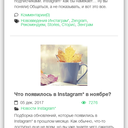
подписчиками. Instagram* как бы намекает… ну вы
поняли) Общаться, а не показывать, и вот это все.
Комментарии(0)
Нововведения Инстаграм*
,
Zengram
,
Рекомендуем
,
Stories
,
Сторис
,
Зенграм
Что появилось в Instagram* в ноябре?
05 дек. 2017
7276
Новости Instagram*
Подборка обновлений, которые появились в
Instagram* в прошлом месяце. Как обычно, что-то
доступно еще не всем, но вы уже знаете чего ожидать.