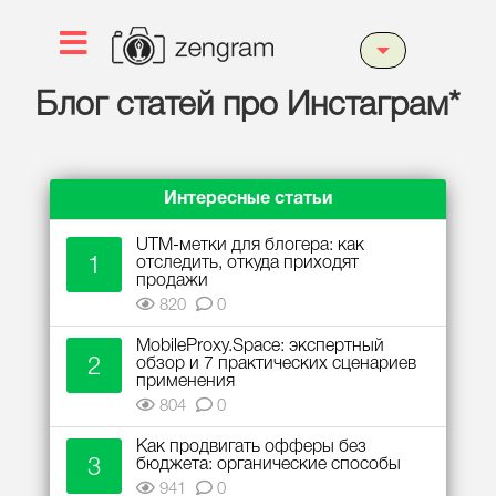
Блог статей про Инстаграм*
Интересные статьи
UTM-метки для блогера: как
1
отследить, откуда приходят
продажи
820
0
MobileProxy.Space: экспертный
2
обзор и 7 практических сценариев
применения
804
0
Как продвигать офферы без
3
бюджета: органические способы
941
0