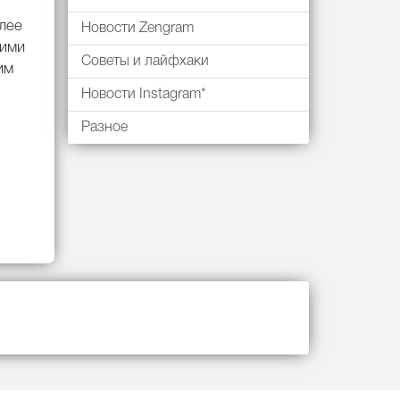
олее
Новости Zengram
оими
Советы и лайфхаки
им
Новости Instagram*
Разное