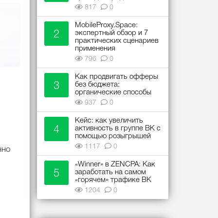
817
0
MobileProxy.Space:
2
экспертный обзор и 7
практических сценариев
применения
796
0
Как продвигать офферы
3
без бюджета:
органические способы
937
0
Кейс: как увеличить
4
активность в группе ВК с
помощью розыгрышей
1117
0
нно
«Winner» в ZENCPA: Как
5
заработать на самом
«горячем» трафике ВК
1204
0