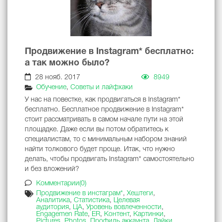
Продвижение в Instagram* бесплатно:
а так можно было?
28 нояб. 2017
8949
Обучение
,
Советы и лайфхаки
У нас на повестке, как продвигаться в Instagram*
бесплатно. Бесплатное продвижение в Instagram*
стоит рассматривать в самом начале пути на этой
площадке. Даже если вы потом обратитесь к
специалистам, то с минимальным набором знаний
найти толкового будет проще. Итак, что нужно
делать, чтобы продвигать Instagram* самостоятельно
и без вложений?
Комментарии(0)
Продвижение в инстаграм*
,
Хештеги
,
Аналитика
,
Статистика
,
Целевая
аудитория
,
ЦА
,
Уровень вовлеченности
,
Engagemen Rate
,
ER
,
Контент
,
Картинки
,
Pictures
,
Photos
,
Профиль аккаунта
,
Лайки
,