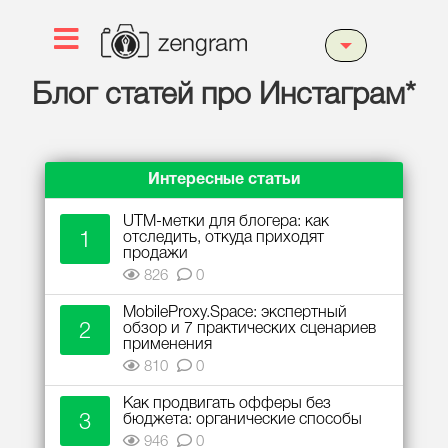
Блог статей про Инстаграм*
Интересные статьи
UTM-метки для блогера: как
1
отследить, откуда приходят
продажи
826
0
MobileProxy.Space: экспертный
2
обзор и 7 практических сценариев
применения
810
0
Как продвигать офферы без
3
бюджета: органические способы
946
0