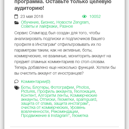
программа. Оставьте только целевую
аудиторию!
23 мая 2018
10052
Обучение
,
Бизнес
,
Новости Zengram
,
Советы и лайфхаки
,
Разное
Сервис Спамгард был создан для того, чтобы
анализировать подписки и подписчиков Вашего
профиля в Инстаграм* отфильтровывать их по
параметрам таким, как не активные, боты,
коммерческие, не взаимные, мониторить аккаунт на
предмет спамных комментариев по стоп-словам.
Теперь добавлено еще несколько функций. Хотели бы
вы очистить аккаунт от иностранцев?
Комментарии(0)
Боты
,
Блогеры
,
Фотографии
,
Photos
,
Pictures
,
Профиль аккаунта
,
Геолокация
,
Контент
,
Алгоритм ленты
,
Коммерческие
аккаунты
,
Отписки
,
Геометки
,
spamguard
,
защита от спама
,
защита инстаграм*
,
очистка от коммерческих
,
Уровень
вовлеченности
,
Рекомендации
,
Продвижение в Instagram*
,
Геометка