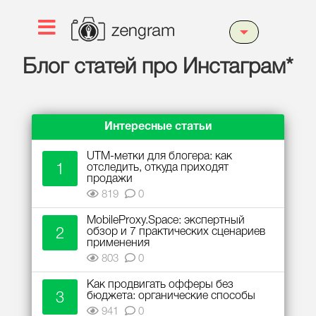
Блог статей про Инстаграм*
Интересные статьи
UTM-метки для блогера: как
1
отследить, откуда приходят
продажи
819
0
MobileProxy.Space: экспертный
2
обзор и 7 практических сценариев
применения
803
0
Как продвигать офферы без
3
бюджета: органические способы
941
0