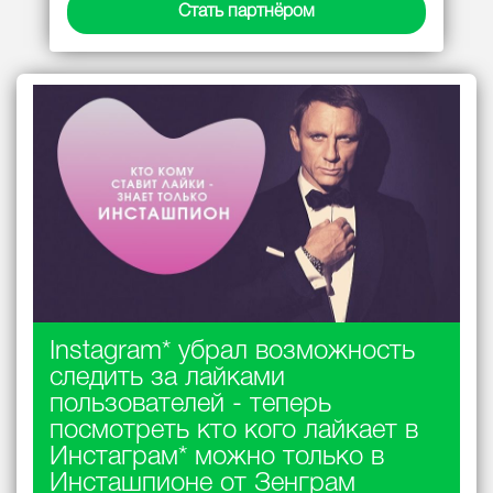
Стать партнёром
Instagram* убрал возможность
следить за лайками
пользователей - теперь
посмотреть кто кого лайкает в
Инстаграм* можно только в
Инсташпионе от Зенграм