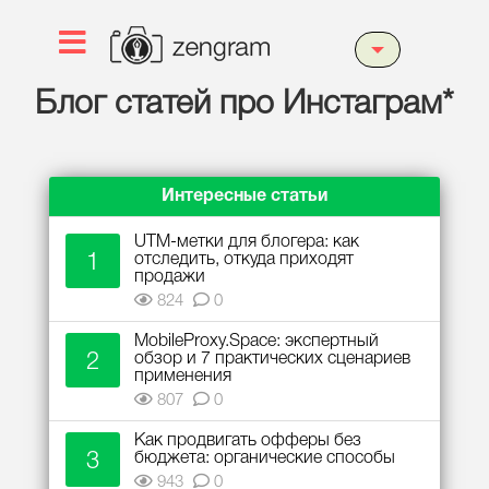
Блог статей про Инстаграм*
Интересные статьи
UTM-метки для блогера: как
1
отследить, откуда приходят
продажи
824
0
MobileProxy.Space: экспертный
2
обзор и 7 практических сценариев
применения
807
0
Как продвигать офферы без
3
бюджета: органические способы
943
0