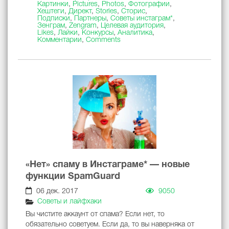
Картинки
,
Pictures
,
Photos
,
Фотографии
,
Хештеги
,
Директ
,
Stories
,
Сторис
,
Подписки
,
Партнеры
,
Советы инстаграм*
,
Зенграм
,
Zengram
,
Целевая аудитория
,
Likes
,
Лайки
,
Конкурсы
,
Аналитика
,
Комментарии
,
Comments
«Нет» спаму в Инстаграме* — новые
функции SpamGuard
06 дек. 2017
9050
Советы и лайфхаки
Вы чистите аккаунт от спама? Если нет, то
обязательно советуем. Если да, то вы наверняка от