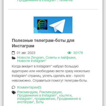
Продвижение в Instagram*
,
Геометка
Полезные телеграм-боты для
Инстаграм
01 авг. 2023
30178
Новости Zengram
,
Советы и лайфхаки
,
Новости Instagram*
Когда аккаунт в Instagram* набрал большую
аудиторию или необходимо вести сразу несколько
Instagram*-страниц, успеть сделать все - просто
невозможно. Справиться помогут телеграм-боты.
Комментарии(0)
Рекомендуем
,
Рекомендации
,
Продвижение в Instagram*
,
хэштеги
,
instagram*
,
продвижение
,
Продвижение в
инстаграм*
,
Боты