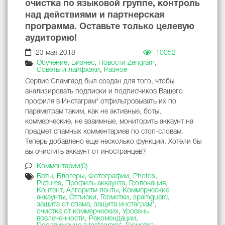
очистка по языковой группе, контроль
над действиями и партнерская
программа. Оставьте только целевую
аудиторию!
23 мая 2018
10052
Обучение
,
Бизнес
,
Новости Zengram
,
Советы и лайфхаки
,
Разное
Сервис Спамгард был создан для того, чтобы
анализировать подписки и подписчиков Вашего
профиля в Инстаграм* отфильтровывать их по
параметрам таким, как не активные, боты,
коммерческие, не взаимные, мониторить аккаунт на
предмет спамных комментариев по стоп-словам.
Теперь добавлено еще несколько функций. Хотели бы
вы очистить аккаунт от иностранцев?
Комментарии(0)
Боты
,
Блогеры
,
Фотографии
,
Photos
,
Pictures
,
Профиль аккаунта
,
Геолокация
,
Контент
,
Алгоритм ленты
,
Коммерческие
аккаунты
,
Отписки
,
Геометки
,
spamguard
,
защита от спама
,
защита инстаграм*
,
очистка от коммерческих
,
Уровень
вовлеченности
,
Рекомендации
,