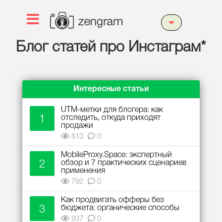
Блог статей про Инстаграм*
Интересные статьи
UTM-метки для блогера: как
1
отследить, откуда приходят
продажи
813
0
MobileProxy.Space: экспертный
2
обзор и 7 практических сценариев
применения
792
0
Как продвигать офферы без
3
бюджета: органические способы
937
0