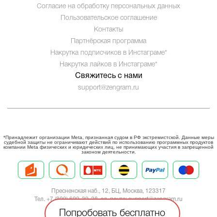
Согласие на обработку персональных данных
Пользовательское соглашение
Контакты
Партнёрская программа
Накрутка подписчиков в Инстаграме*
Накрутка лайков в Инстаграме*
Свяжитесь с нами
support@zengram.ru
*Принадлежит организации Meta, признанная судом в РФ экстремистской. Данные меры
судебной защиты не ограничивают действий по использованию программных продуктов
компании Meta физических и юридических лиц, не принимающих участия в запрещенной
законом деятельности.
Пресненская наб., 12, БЦ, Москва, 123317
Тел. +7 (800) 600-39-28, эл. почта:
support@zengram.ru
Попробовать бесплатно