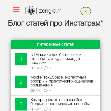
Блог статей про Инстаграм*
Интересные статьи
UTM-метки для блогера: как
1
отследить, откуда приходят
продажи
820
0
MobileProxy.Space: экспертный
2
обзор и 7 практических сценариев
применения
804
0
Как продвигать офферы без
3
бюджета: органические способы
941
0