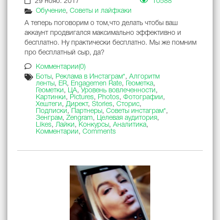
29 нояб. 2017
10588
Обучение
,
Советы и лайфхаки
А теперь поговорим о том,что делать чтобы ваш
аккаунт продвигался максимально эффективно и
бесплатно. Ну практически бесплатно. Мы же помним
про бесплатный сыр, да?
Комментарии(0)
Боты
,
Реклама в Инстаграм*
,
Алгоритм
ленты
,
ER
,
Engagemen Rate
,
Геометка
,
Геометки
,
ЦА
,
Уровень вовлеченности
,
Картинки
,
Pictures
,
Photos
,
Фотографии
,
Хештеги
,
Директ
,
Stories
,
Сторис
,
Подписки
,
Партнеры
,
Советы инстаграм*
,
Зенграм
,
Zengram
,
Целевая аудитория
,
Likes
,
Лайки
,
Конкурсы
,
Аналитика
,
Комментарии
,
Comments