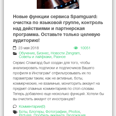
Новые функции сервиса Spamguard:
очистка по языковой группе, контроль
над действиями и партнерская
программа. Оставьте только целевую
аудиторию!
23 мая 2018
10051
Обучение
,
Бизнес
,
Новости Zengram
,
Советы и лайфхаки
,
Разное
Сервис Спамгард был создан для того, чтобы
анализировать подписки и подписчиков Вашего
профиля в Инстаграм* отфильтровывать их по
параметрам таким, как не активные, боты,
коммерческие, не взаимные, мониторить аккаунт на
предмет спамных комментариев по стоп-словам.
Теперь добавлено еще несколько функций. Хотели бы
вы очистить аккаунт от иностранцев?
Комментарии(0)
Боты
,
Блогеры
,
Фотографии
,
Photos
,
Pictures
,
Профиль аккаунта
,
Геолокация
,