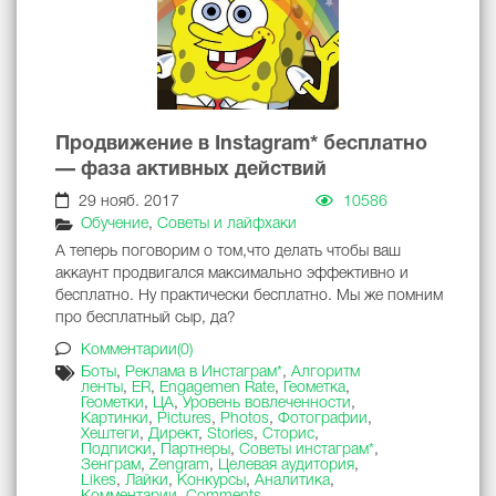
Продвижение в Instagram* бесплатно
— фаза активных действий
29 нояб. 2017
10586
Обучение
,
Советы и лайфхаки
А теперь поговорим о том,что делать чтобы ваш
аккаунт продвигался максимально эффективно и
бесплатно. Ну практически бесплатно. Мы же помним
про бесплатный сыр, да?
Комментарии(0)
Боты
,
Реклама в Инстаграм*
,
Алгоритм
ленты
,
ER
,
Engagemen Rate
,
Геометка
,
Геометки
,
ЦА
,
Уровень вовлеченности
,
Картинки
,
Pictures
,
Photos
,
Фотографии
,
Хештеги
,
Директ
,
Stories
,
Сторис
,
Подписки
,
Партнеры
,
Советы инстаграм*
,
Зенграм
,
Zengram
,
Целевая аудитория
,
Likes
,
Лайки
,
Конкурсы
,
Аналитика
,