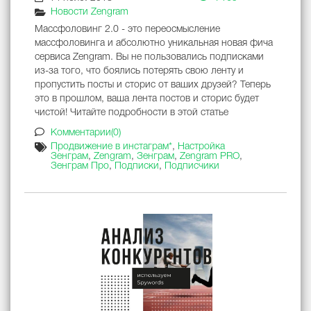
Новости Zengram
Массфоловинг 2.0 - это переосмысление
массфоловинга и абсолютно уникальная новая фича
сервиса Zengram. Вы не пользовались подписками
из-за того, что боялись потерять свою ленту и
пропустить посты и сторис от ваших друзей? Теперь
это в прошлом, ваша лента постов и сторис будет
чистой! Читайте подробности в этой статье
Комментарии(0)
Продвижение в инстаграм*
,
Настройка
Зенграм
,
Zengram
,
Зенграм
,
Zengram PRO
,
Зенграм Про
,
Подписки
,
Подписчики