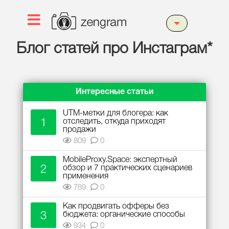
Блог статей про Инстаграм*
Интересные статьи
UTM-метки для блогера: как
1
отследить, откуда приходят
продажи
809
0
MobileProxy.Space: экспертный
2
обзор и 7 практических сценариев
применения
789
0
Как продвигать офферы без
3
бюджета: органические способы
934
0