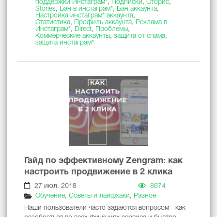
поддержки Инстаграм*
,
Подписки
,
Сторис
,
Stories
,
Бан в инстаграм*
,
Бан аккаунта
,
Настройка инстаграм* аккаунта
,
Статистика
,
Профиль аккаунта
,
Реклама в
Инстаграм*
,
Direct
,
Проблемы
,
Коммерческие аккаунты
,
защита от спама
,
защита инстаграм*
Гайд по эффективному Zengram: как
настроить продвижение в 2 клика
27 июл. 2018
8674
Обучение
,
Советы и лайфхаки
,
Разное
Наши пользователи часто задаются вопросом - как