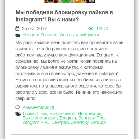
Мы победили блокировку лайков в
Instagram*! Вы с нами?
25 окт. 2017
12574
Новости Zengram
,
Советы и лайфхаки
Мы рады каждый день помогать вам продвигать ваши
аккаунты, а чтобы радовать вас, мы постоянно
работаем над улучшением функционала Zengram. К
сожалению, мы долго не могли никак повлиять на
блокировку лайков в аккаунтах, с которыми
столкнулись все сервисы продвижения в Instagram*.
Но мы не останавливались и перебирали вариант за
вариантом, но универсального решения, которое бы
работало у всех, все не было. Ииииии это наконец-то
свершило
Комментарии(0)
Лайки
,
Likes
,
Бан аккаунта
,
Инструкция
,
Бан в инстаграм*
,
Zengram
,
Зенграм Про
,
Zengram PRO
,
Зенграм
,
ZenProxy
,
ZenApp