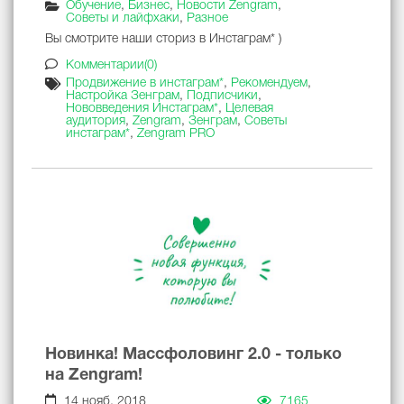
Обучение
,
Бизнес
,
Новости Zengram
,
Советы и лайфхаки
,
Разное
Вы смотрите наши сториз в Инстаграм* )
Комментарии(0)
Продвижение в инстаграм*
,
Рекомендуем
,
Настройка Зенграм
,
Подписчики
,
Нововведения Инстаграм*
,
Целевая
аудитория
,
Zengram
,
Зенграм
,
Советы
инстаграм*
,
Zengram PRO
Новинка! Массфоловинг 2.0 - только
на Zengram!
14 нояб. 2018
7165