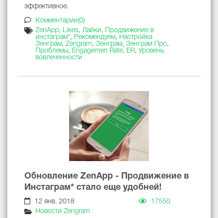
эффективное.
Комментарии(0)
ZenApp
,
Likes
,
Лайки
,
Продвижение в
инстаграм*
,
Рекомендуем
,
Настройка
Зенграм
,
Zengram
,
Зенграм
,
Зенграм Про
,
Проблемы
,
Engagemen Rate
,
ER
,
Уровень
вовлеченности
Обновление ZenApp - Продвижение в
Инстаграм* стало еще удобней!
12 янв. 2018
17550
Новости Zengram