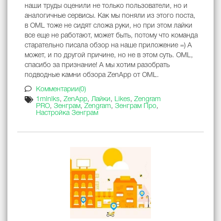
наши труды оценили не только пользователи, но и
аналогичные сервисы. Как мы поняли из этого поста,
в OML тоже не сидят сложа руки, но при этом лайки
все еще не работают, может быть, потому что команда
старательно писала обзор на наше приложение =) А
может, и по другой причине, но не в этом суть. OML,
спасибо за признание! А мы хотим разобрать
подводные камни обзора ZenApp от OML.
Комментарии(0)
1mlnlks
,
ZenApp
,
Лайки
,
Likes
,
Zengram
PRO
,
Зенграм
,
Zengram
,
Зенграм Про
,
Настройка Зенграм