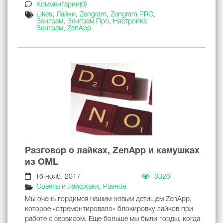
Комментарии(0)
Likes
,
Лайки
,
Zengram
,
Zengram PRO
,
Зенграм
,
Зенграм Про
,
Настройка
Зенграм
,
ZenApp
Разговор о лайках, ZenApp и камушках
из OML
16 нояб. 2017
8326
Советы и лайфхаки
,
Разное
Мы очень гордимся нашим новым детищем ZenApp,
которое «отремонтировало» блокировку лайков при
работе с сервисом. Еще больше мы были горды, когда