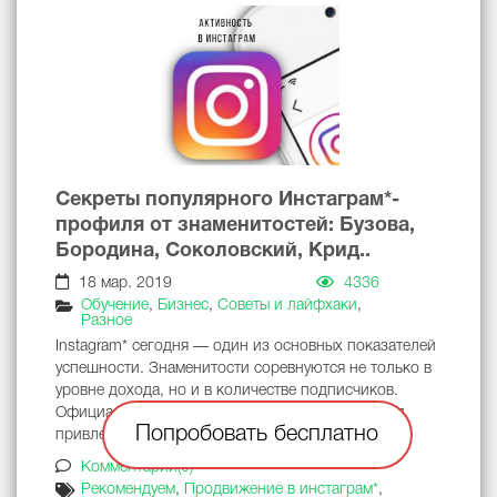
Секреты популярного Инстаграм*-
профиля от знаменитостей: Бузова,
Бородина, Соколовский, Крид..
18 мар. 2019
4336
Обучение
,
Бизнес
,
Советы и лайфхаки
,
Разное
Instagram* сегодня — один из основных показателей
успешности. Знаменитости соревнуются не только в
уровне дохода, но и в количестве подписчиков.
Официальные аккаунты самых популярных звезд
Попробовать бесплатно
привлекают по несколько миллионов читателей.
Комментарии(0)
Рекомендуем
,
Продвижение в инстаграм*
,