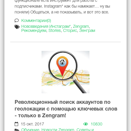
функционале есть инструмент для работы с
подписчиками. Instagram* как бы намекает… ну вы
поняли) Общаться, а не показывать, и вот это все.
Комментарии(0)
Нововведения Инстаграм*
,
Zengram
,
Рекомендуем
,
Stories
,
Сторис
,
Зенграм
Революционный поиск аккаунтов по
геолокации с помощью ключевых слов
- только в Zengram!
15 окт. 2017
10830
Обучение
,
Новости Zengram
,
Советы и