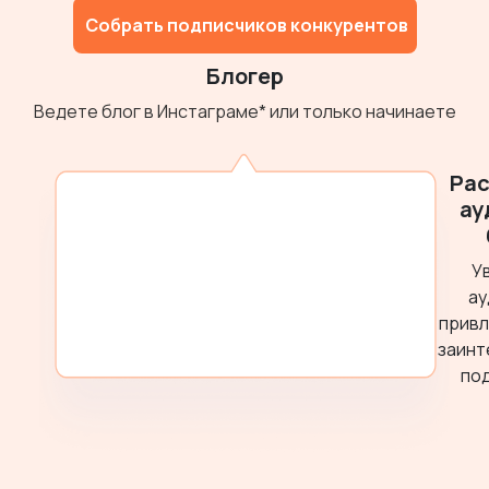
Собрать подписчиков конкурентов
Блогер
Ведете блог в Инстаграме* или только начинаете
Ра
ау
У
ау
привл
заинт
под