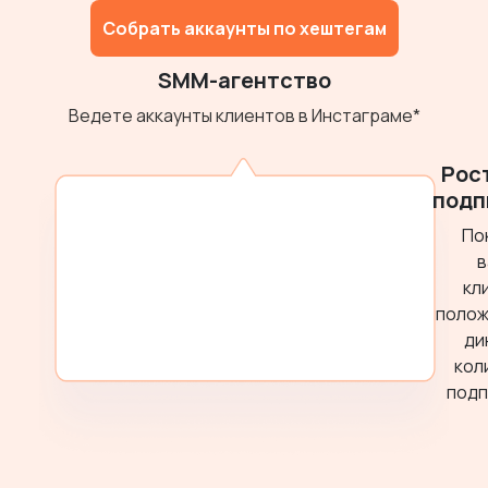
Собрать аккаунты по хештегам
SMM-агентство
Ведете аккаунты клиентов в Инстаграме*
Рос
подп
По
в
кл
полож
ди
кол
подп