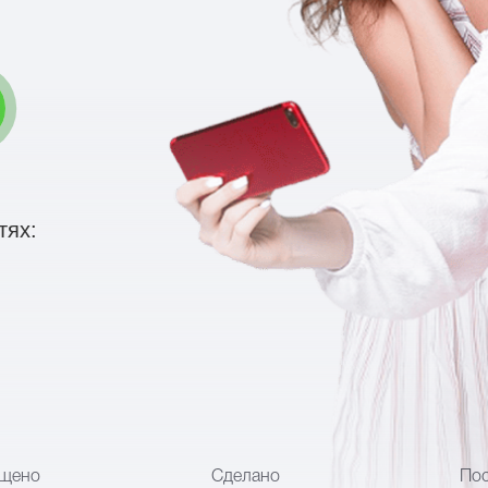
тях:
щено
Сделано
Пос