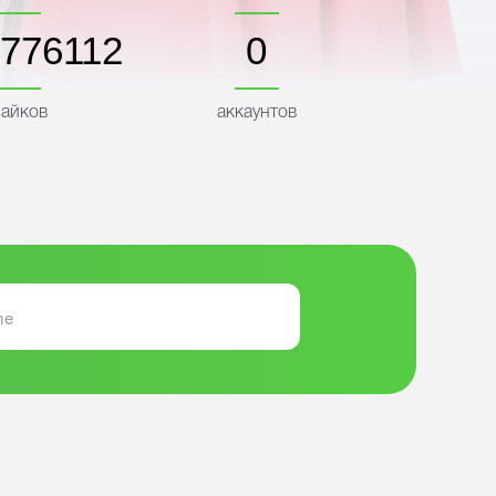
776119
0
айков
аккаунтов