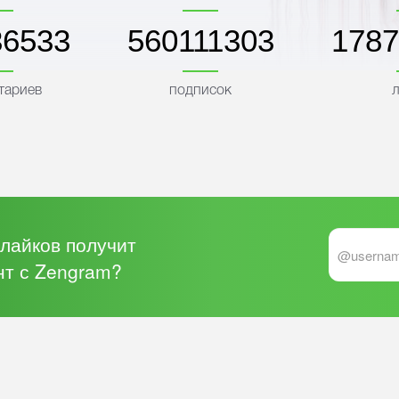
36533
560111306
1787
тариев
подписок
л
 лайков получит
нт с Zengram?