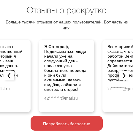
Отзывы о раскрутке
Больше тысячи отзывов от наших пользователей. Вот часть из
них:
тываю в
Я Фотограф,
Всем привет
динственный
Подписываться люди
сказать, что 
оторый я
начали уже на
работой Зен
 - ваш.
следующий день
справляется
же давно.
после запуска
Действитель
вспомню,
бесплатного периода,
раскручивае
ал с вами
и они были
профиль без
активными, давали
пустышек.
фидбэк, лайкали и
ist.ru
jo********@gm
смотрели сторис!
42********@mail.ru
Попробовать бесплатно