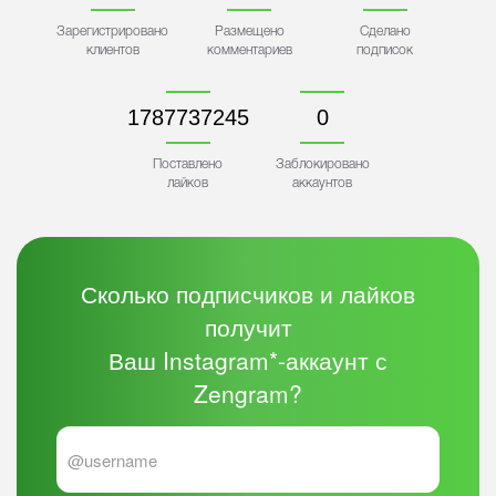
Зарегистрировано
Размещено
Сделано
клиентов
комментариев
подписок
1787737251
0
Поставлено
Заблокировано
лайков
аккаунтов
Сколько подписчиков и лайков
получит
Ваш Instagram*-аккаунт с
Zengram?