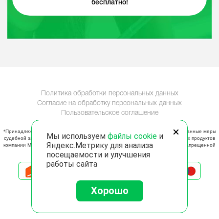
бесплатно!
Политика обработки персональных данных
Согласие на обработку персональных данных
Пользовательское соглашение
*Принадлежит организации Meta, признанная судом в РФ экстремистской. Данные меры
Мы используем
файлы cookie
и
судебной защиты не ограничивают действий по использованию программных продуктов
Яндекс.Метрику для анализа
компании Meta физических и юридических лиц, не принимающих участия в запрещенной
законом деятельности.
посещаемости и улучшения
работы сайта
Хорошо
Тел.
8 800 600-39-28
, эл. почта:
support@zengram.ru
Адрес:
Пресненская наб., 12, БЦ
,
Москва
,
123317